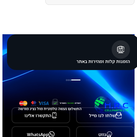
6
1
0
S
9
F
E
P
l
u
s
-
הזמנות קלות ומהירות באתר
מ
כ
ל
ו
ל
ש
ק
ע
ט
התשלום נעשה טלפונית מול נציג מורשה
ע
שלחו לנו מייל
התקשרו אלינו
י
נ
ה
נווט
WhatsApp