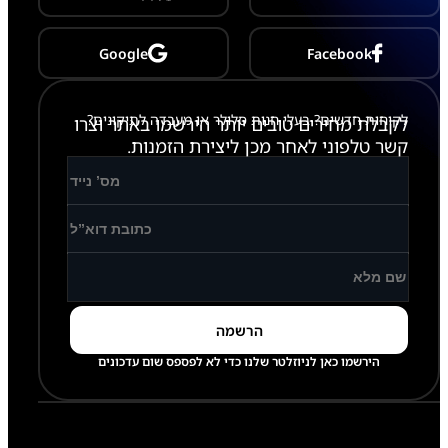
Google
Facebook
לקוחות חדשים? בעלי חנות סלולר או מעבדה לתיקונים?
לקבלת מחירים טובים יותר הירשמו באתר וצרו
קשר טלפוני לאחר מכן ליצירת הזמנות.
הירשמו כאן לניוזלטר שלנו כדי לא לפספס שום עדכונים