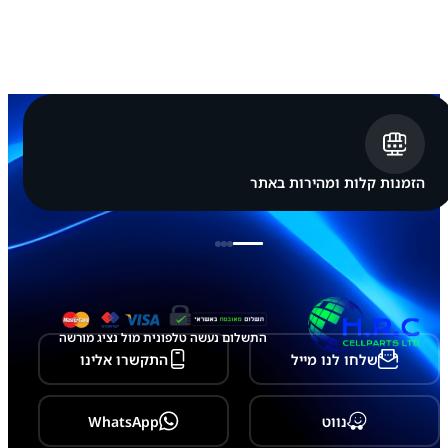
0
0
S
8
-
מ
כ
ל
ו
ל
ש
הזמנות קלות ומהירות באתר
ק
ע
ט
ע
י
נ
ה
התשלום נעשה טלפונית מול נציג מורשה
שלחו לנו מייל
התקשרו אלינו
נווט
WhatsApp