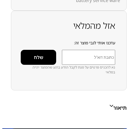
battery service ware
מק״ט:
4100000016
קטגוריות:
Pixel 10
גוגל פיקסל
גוגל פיקסל - Google Pixel
חלקי חילוף עפ"י דגמי מכשירים
סוללות מקוריות
אזל מהמלאי
חדשות - service pack
עדכנו אותי לגבי מוצר זה:
נא להכניס פרטים על מנת לקבל הודע ברגע שהמוצר יהיה
במלאי
תיאור