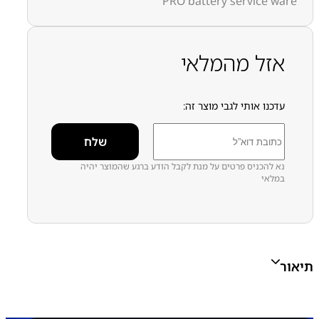
PRO battery service ware
מק״ט:
4100000017
קטגוריות:
Pixel 10 Pro
גוגל פיקסל
גוגל פיקסל - Google
Pixel
חלקי חילוף עפ"י דגמי מכשירים
סוללות מקוריות
אזל מהמלאי
חדשות - service pack
עדכנו אותי לגבי מוצר זה:
נא להכניס פרטים על מנת לקבל הודע ברגע שהמוצר יהיה
במלאי
תיאור