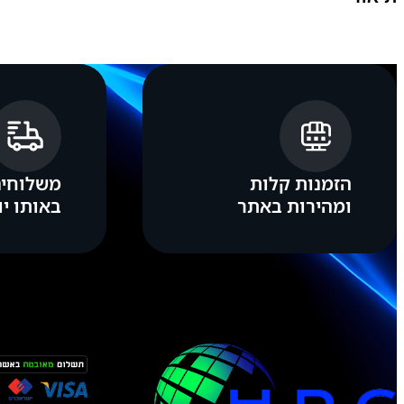
A
C
K
מ
כ
ל
ו
ל
ת
צ
ו
הזמנות קלות
משלוחים
ג
ה
ומהירות באתר
באותו יו
מ
ק
ו
ר
י
ת
ח
ד
ש
ה