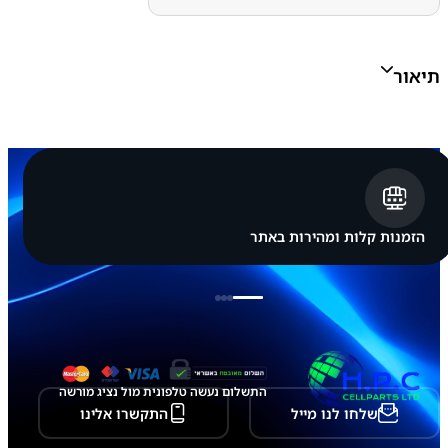
N
C
E
L
תיאור
L
א
פ
ל
א
י
י
פ
ו
ן
הזמנות קלות ומהירות באתר
A
p
p
l
e
i
P
h
o
התשלום נעשה טלפונית מול נציג מורשה
n
שלחו לנו מייל
התקשרו אלינו
e
1