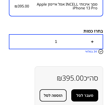
מסך איכותי INCELL אפל אייפון Apple
₪
395.00
iPhone 13 Pro
מק״ט:
1200000035
קטגוריות:
אייפון iPhone 13 Pro
אפל
מסכים
מסכים
תואמי אפל INCELL / JK / THL
בחרו כמות
כ
מ
ו
34 במלאי
ת
ש
ל
מ
ס
ך
סה״כ
395.00
₪
א
י
כ
ו
מעבר לסל
הוספה לסל
ת
י
I