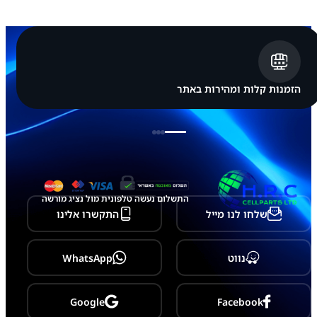
V
I
C
E
P
A
C
הזמנות קלות ומהירות באתר
K
מ
כ
ל
ו
ל
ת
צ
ו
התשלום נעשה טלפונית מול נציג מורשה
ג
שלחו לנו מייל
התקשרו אלינו
ה
מ
ק
ו
נווט
WhatsApp
ר
י
ת
ח
Google
Facebook
ד