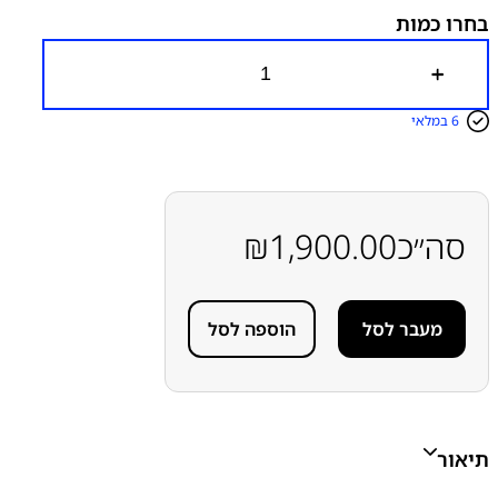
בחרו כמות
כ
מ
ו
6 במלאי
ת
ש
ל
I
P
H
סה״כ
1,900.00
₪
O
N
E
1
מעבר לסל
הוספה לסל
4
P
R
O
M
A
X
תיאור
S
E
R