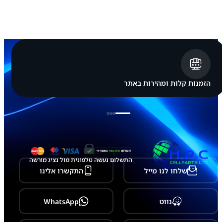
A
X
מ
כ
ל
ו
ל
ת
צ
ו
הזמנות קלות ומהירות באתר
ג
ה
מ
פ
י
ר
ו
ק
ע
התשלום נעשה טלפונית מול נציג מורשה
ם
שלחו לנו מייל
התקשרו אלינו
ח
י
י
ש
נווט
WhatsApp
ן
ת