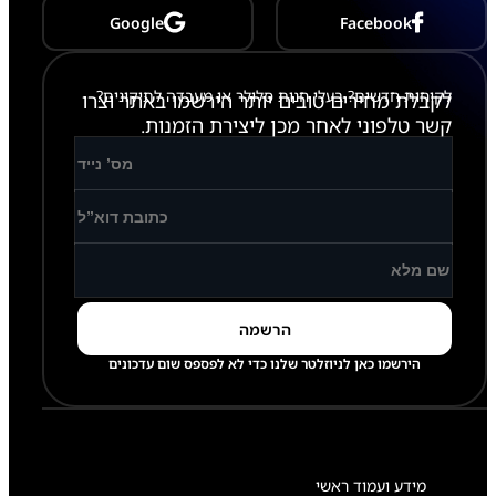
ו
Google
Facebook
א
ם
(
מ
לקוחות חדשים? בעלי חנות סלולר או מעבדה לתיקונים?
לקבלת מחירים טובים יותר הירשמו באתר וצרו
ת
א
קשר טלפוני לאחר מכן ליצירת הזמנות.
ק
ט
ב
)
הירשמו כאן לניוזלטר שלנו כדי לא לפספס שום עדכונים
מידע ועמוד ראשי