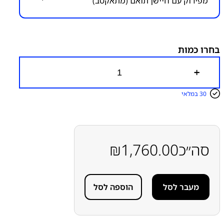
מפירוק עם חיישן תואם (מתאקטב)
קטגוריות:
אייפון iPhone 14 Pro Max
אפל
חלקי חילוף
עפ"י דגמי מכשירים
מסכים
מסכים מקוריים מפירוק -
מתאקטבים
בחרו כמות
כ
מ
ו
30 במלאי
ת
ש
ל
I
P
H
סה״כ
1,760.00
₪
O
N
E
1
מעבר לסל
הוספה לסל
4
P
R
O
M