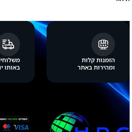
ג
ה
מ
פ
י
ר
ו
ק
ע
ם
ח
הזמנות קלות
משלוחים
י
י
ומהירות באתר
באותו יו
ש
ן
ת
ו
א
ם
(
מ
ת
א
ק
ט
ב