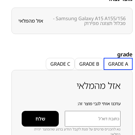
ו
ו
Samsung Galaxy A15 A155/156 -
אזל מהמלאי
מכלול תצוגה מפירוק
מק״ט:
2100000203
קטגוריות:
Galaxy A15 - A155
מסכים מפירוק
סדרה A
י
סדרה A
סמסונג
סמסונג - Samsung
ר
י
grade
:
GRADE C
GRADE B
GRADE A
3
אזל מהמלאי
8
0
.
0
עדכנו אותי לגבי מוצר זה:
0
ע
ד
נא להכניס פרטים על מנת לקבל הודע ברגע שהמוצר יהיה
במלאי