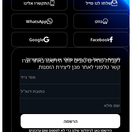
שלחו לנו מייל
התקשרו אלינו
נווט
WhatsApp
Google
Facebook
לקוחות חדשים? בעלי חנות סלולר או מעבדה לתיקונים?
לקבלת מחירים טובים יותר הירשמו באתר וצרו
קשר טלפוני לאחר מכן ליצירת הזמנות.
הירשמו כאן לניוזלטר שלנו כדי לא לפספס שום עדכונים