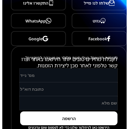
שלחו לנו מייל
התקשרו אלינו
נווט
WhatsApp
Google
Facebook
לקוחות חדשים? בעלי חנות סלולר או מעבדה לתיקונים?
לקבלת מחירים טובים יותר הירשמו באתר וצרו
קשר טלפוני לאחר מכן ליצירת הזמנות.
הירשמו כאן לניוזלטר שלנו כדי לא לפספס שום עדכונים