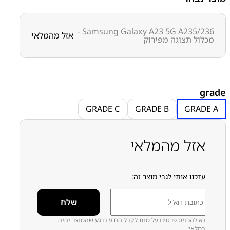
₪
380.00
–
₪
410.00
ו
ו
Samsung Galaxy A23 5G A235/236 -
אזל מהמלאי
מכלול תצוגה מפירוק
מק״ט:
2100000224
קטגוריות:
Galaxy A23 - A235
מסכים מפירוק
סדרה A
י
סדרה A
סמסונג
סמסונג - Samsung
ר
י
grade
GRADE C
GRADE B
GRADE A
:
אזל מהמלאי
3
8
0
.
עדכנו אותי לגבי מוצר זה:
0
0
ע
נא להכניס פרטים על מנת לקבל הודע ברגע שהמוצר יהיה
ד
במלאי