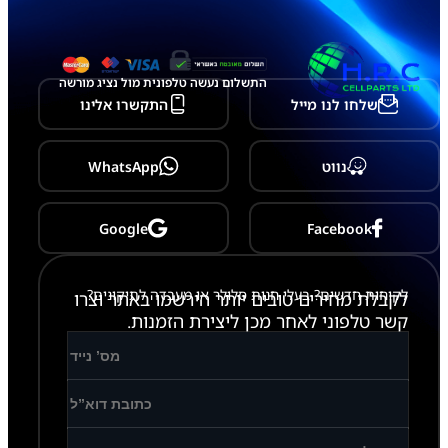
ל
ת
צ
ו
ג
התשלום נעשה טלפונית מול נציג מורשה
ה
שלחו לנו מייל
התקשרו אלינו
מ
פ
י
ר
נווט
WhatsApp
ו
ק
Google
Facebook
לקוחות חדשים? בעלי חנות סלולר או מעבדה לתיקונים?
לקבלת מחירים טובים יותר הירשמו באתר וצרו
קשר טלפוני לאחר מכן ליצירת הזמנות.