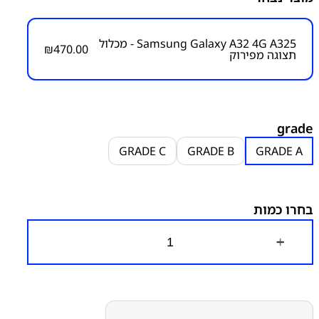
ו
ו
Samsung Galaxy A32 4G A325 - מכלול
₪
470.00
תצוגה מפירוק
מק״ט:
2100000242
קטגוריות:
Galaxy A32 4G - A325
מסכים מפירוק
סדרה A
י
סדרה A
סמסונג
סמסונג - Samsung
ר
י
grade
:
GRADE C
GRADE B
GRADE A
4
0
בחרו כמות
0
.
0
כ
0
מ
ו
ע
ת
ד
ש
ל