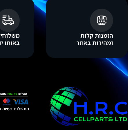
ש
ב
ת
ס
י
ם
ל
הזמנות קלות
משלוחים
ה
ומהירות באתר
באותו יו
ל
ח
מ
ה
ע
ל
ל
ו
ח
התשלום נעשה טל