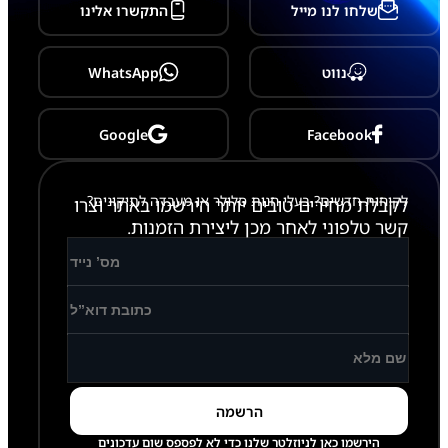
שלחו לנו מייל
התקשרו אלינו
נווט
WhatsApp
Google
Facebook
לקוחות חדשים? בעלי חנות סלולר או מעבדה לתיקונים?
לקבלת מחירים טובים יותר הירשמו באתר וצרו
קשר טלפוני לאחר מכן ליצירת הזמנות.
הירשמו כאן לניוזלטר שלנו כדי לא לפספס שום עדכונים