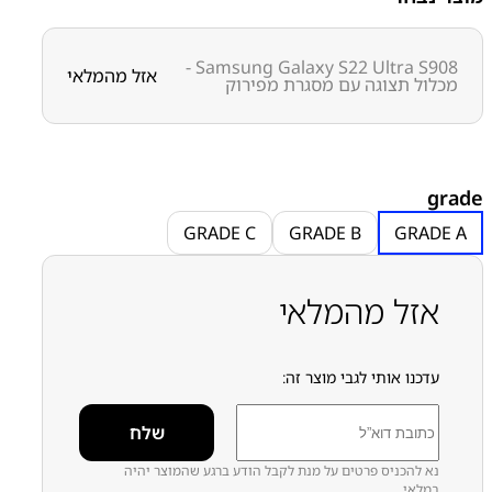
ו
ו
Samsung Galaxy S22 Ultra S908 -
אזל מהמלאי
מכלול תצוגה עם מסגרת מפירוק
מק״ט:
2100000157
קטגוריות:
S22 Ultra - S908
מסכים מפירוק
סדרה S
סדרה
י
S
סמסונג
סמסונג - Samsung
ר
י
grade
:
GRADE C
GRADE B
GRADE A
6
אזל מהמלאי
7
0
.
0
עדכנו אותי לגבי מוצר זה:
0
ע
ד
נא להכניס פרטים על מנת לקבל הודע ברגע שהמוצר יהיה
במלאי