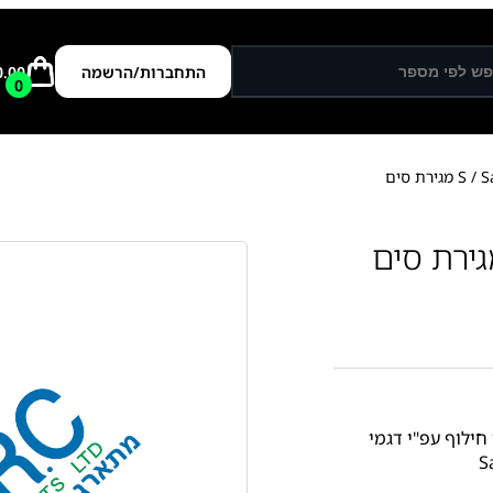
התחברות/הרשמה
0.00
0
 סים
חילוף עפ"י דגמי